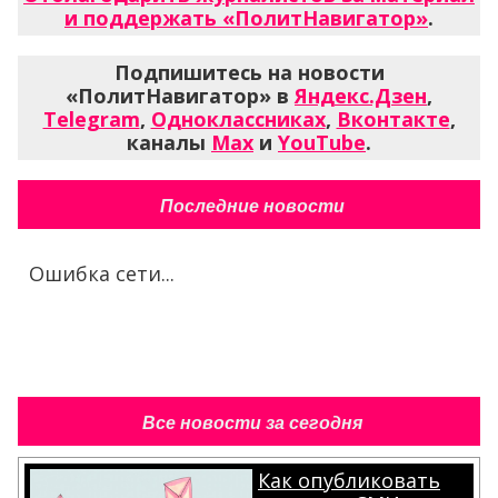
и поддержать «ПолитНавигатор»
.
Подпишитесь на новости
«ПолитНавигатор» в
Яндекс.Дзен
,
Telegram
,
Одноклассниках
,
Вконтакте
,
каналы
Max
и
YouTube
.
Последние новости
Ошибка сети...
Все новости за сегодня
Как опубликовать