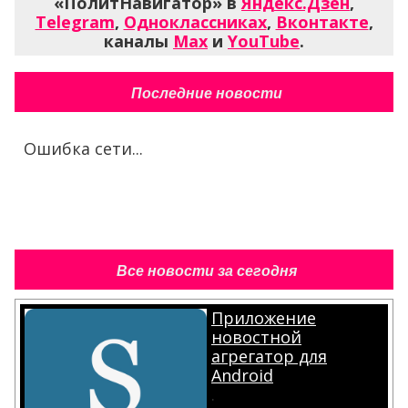
«ПолитНавигатор» в
Яндекс.Дзен
,
Telegram
,
Одноклассниках
,
Вконтакте
,
каналы
Max
и
YouTube
.
Последние новости
Ошибка сети...
Все новости за сегодня
Приложение
новостной
агрегатор для
Android
.