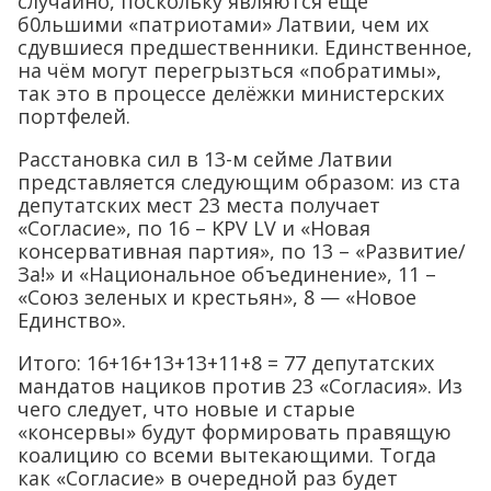
случайно, поскольку являются ещё
б0льшими «патриотами» Латвии, чем их
сдувшиеся предшественники. Единственное,
на чём могут перегрызться «побратимы»,
так это в процессе делёжки министерских
портфелей.
Расстановка сил в 13-м сейме Латвии
представляется следующим образом: из ста
депутатских мест 23 места получает
«Согласие», по 16 – KPV LV и «Новая
консервативная партия», по 13 – «Развитие/
За!» и «Национальное объединение», 11 –
«Союз зеленых и крестьян», 8 — «Новое
Единство».
Итого: 16+16+13+13+11+8 = 77 депутатских
мандатов нациков против 23 «Согласия». Из
чего следует, что новые и старые
«консервы» будут формировать правящую
коалицию со всеми вытекающими. Тогда
как «Согласие» в очередной раз будет