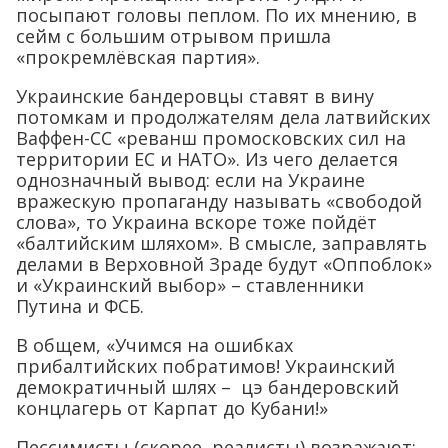
посыпают головы пеплом. По их мнению, в
сейм с большим отрывом пришла
«прокремлёвская партия».
Украинские бандеровцы ставят в вину
потомкам и продолжателям дела латвийских
Ваффен-СС «реванш промосковских сил на
территории ЕС и НАТО». Из чего делается
однозначный вывод: если на Украине
вражескую пропаганду называть «свободой
слова», то Украина вскоре тоже пойдёт
«балтийским шляхом». В смысле, заправлять
делами в Верховной Зраде будут «Оппоблок»
и «Украинский выбор» – ставленники
Путина и ФСБ.
В общем, «Учимся на ошибках
прибалтийских побратимов! Украинский
демократичный шлях – цэ бандеровский
концлагерь от Карпат до Кубани!»
Пессимисты (скорее, реалисты) возражают: