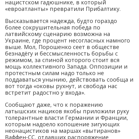
нацистском гадюшнике, в который
«евроатланты» превратили Прибалтику.
Высказывается надежда, будто гораздо
более сокрушительная победа по
латвийскому сценарию возможна на
Украине, где процент несогласных намного
выше. Мол, Порошенко сеет в обществе
безнадёгу и бессмысленность борьбы с
режимом, за спиной которого стоит вся
мощь коллективного Запада. Оппозиции и
протестным силам надо только не
поддаваться унынию, действовать сообща и
вот тогда «оковы рухнут, и свобода нас
встретит радостно у входа».
Сообщают даже, что к поражению
латышских нациков якобы приложили руку
толерантные власти Германии и Франции,
которым надоело копошение зигующих
неонацистиков на маршах «вытиранов»
Ваффен-СС, отдавших распоряжение