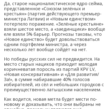
Да, старое националистическое ядро сейма,
представленное «Союзом зелёных и
крестьян» (партия действующего премьер-
министра Латвии) и «Новым единством»
потерпело поражение. «Зелёные крестьяне»
взяли шестое место, а «заединщики» вообще
еле взяли 5% барьер. Прогнозы таковы, что
«Новое единство» будет довольствоваться
одним портфелем министра, а через
несколько лет вообще сойдёт на нет.
Но победы русских сил не предвидится. На
место старых нациков приходит молодая
коричневатая поросль из партий KPV LV,
«Новая консервативная» и «Для развития/
За!», в сумме набиравшие 40% голосов
избирателей, из сёл и небольших городков с
преимущественно латышским населением.
Как водится, новая метла будет мести по-
новому и доказывать, что они выбраны не