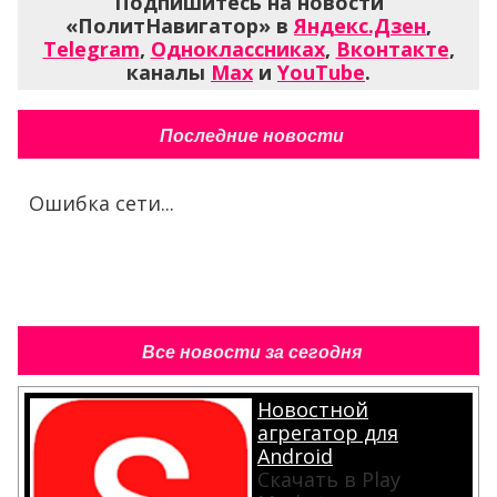
Подпишитесь на новости
«ПолитНавигатор» в
Яндекс.Дзен
,
Telegram
,
Одноклассниках
,
Вконтакте
,
каналы
Max
и
YouTube
.
Последние новости
Ошибка сети...
Все новости за сегодня
Новостной
агрегатор для
Android
Скачать в Play