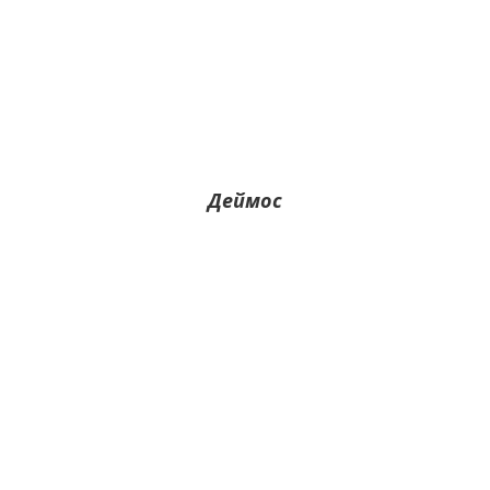
Деймос