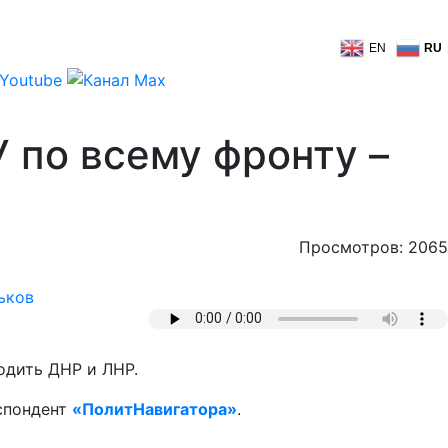
EN
RU
 по всему фронту –
Просмотров: 2065
ьков
одить ДНР и ЛНР.
еспондент
«ПолитНавигатора»
.