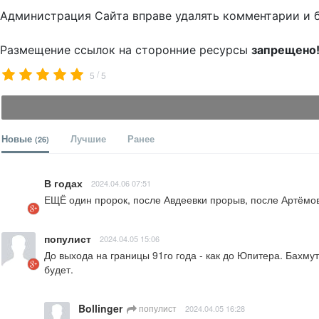
Администрация Сайта вправе удалять комментарии и 
Размещение ссылок на сторонние ресурсы
запрещено
/
5
5
Новые
Лучшие
Ранее
(26)
В годах
2024.04.06 07:51
ЕЩЁ один пророк, после Авдеевки прорыв, после Артёмов
популист
2024.04.05 15:06
До выхода на границы 91го года - как до Юпитера. Бахмут
будет.
Bollinger
популист
2024.04.05 16:28