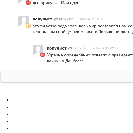
два придурка. Или один.
популист
популист
2024.04.05 15:07
это ты чётко подметил. весь мир поставлял нам с
теперь нам вообще никто ничего больше не даст. 
популист
популист
2024.04.05 15:10
Украине определённо повезло с президенто
войну на Донбассе.