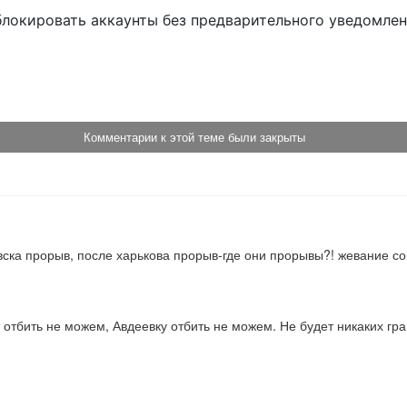
блокировать аккаунты без предварительного уведомле
!
Комментарии к этой теме были закрыты
ска прорыв, после харькова прорыв-где они прорывы?! жевание с
 отбить не можем, Авдеевку отбить не можем. Не будет никаких гра