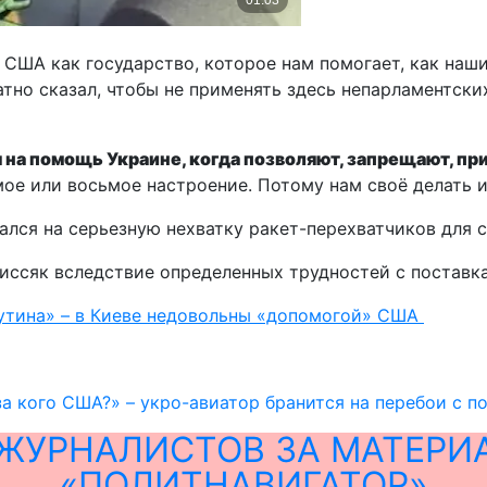
 США как государство, которое нам помогает, как наш
ратно сказал, чтобы не применять здесь непарламентск
 на помощь Украине, когда позволяют, запрещают, пр
ьмое или восьмое настроение. Потому нам своё делать и
лся на серьезную нехватку ракет-перехватчиков для 
иссяк вследствие определенных трудностей с поставка
Путина» – в Киеве недовольны «допомогой» США
за кого США?» – укро-авиатор бранится на перебои с п
ЖУРНАЛИСТОВ ЗА МАТЕРИ
«ПОЛИТНАВИГАТОР»