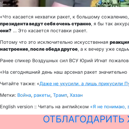
«Что касается нехватки ракет, к большому сожалению,
президента ведут себя очень странно
, я бы так акку
они?
… Это касается поставки ракет.
Потому что это исключительно искусственная
реакция
настроение, после обеда другое
, а к вечеру уже сед
Ранее спикер Воздушных сил ВСУ Юрий Игнат пожалова
«На сегодняшний день наш арсенал ракет значительно 
Читайте также: «
Даже не укусили, а лишь прикусили 
Метки:
Война
,
ракеты
,
Трамп
,
Хазан
English version :: Читать на английском
«Я не понимаю, 
ОТБЛАГОДАРИТЬ 