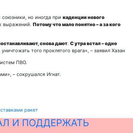
и союзники, но иногда при
каденции нового
их выражений.
Потому что мало понятно – а за кого
иостанавливают, снова дают
.
С утра встал – одно
 уничтожать того проклятого врага», – заявил Хазан
систем ПВО.
ми», – сокрушался Игнат.
оставками ракет
АЛ И ПОДДЕРЖАТЬ