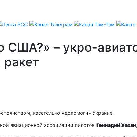
го США?» – укро-авиат
 ракет
тоянством, касательно «допомоги» Украине.
нской авиационной ассоциации пилотов
Геннадий Хазан