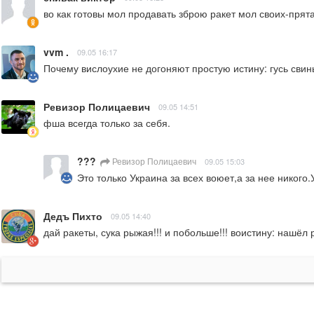
во как готовы мол продавать зброю ракет мол своих-прята
vvm .
09.05 16:17
Почему вислоухие не догоняют простую истину: гусь свин
Ревизор Полицаевич
09.05 14:51
фша всегда только за себя.
???
Ревизор Полицаевич
09.05 15:03
Это только Украина за всех воюет,а за нее никого.
Дедъ Пихто
09.05 14:40
дай ракеты, сука рыжая!!! и побольше!!! воистину: нашёл 