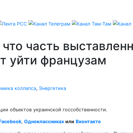
 что часть выставлен
т уйти французам
омика коллапса
,
Энергетика
ации объектов украинской госсобственности.
Facebook
,
Одноклассниках
или
Вконтакте