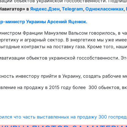
Навигатор» в
Яндекс.Дзен
,
Telegram
,
Одноклассниках
,
ьер-министр Украины Арсений Яценюк.
министром Франции Мануэлем Вальсом говорилось, в ча
ргетику и аграрный сектор. В энергетике мы уже имеем
выгодные контракты на поставку газа. Кроме того, наш
риватизации объектов украинской госсобственности. Э
жность инвестору прийти в Украину, создать рабочие м
ление на продажу в 2015 году более 300 обьектов, вк
рился что часть выставленных на продажу 300 госпре