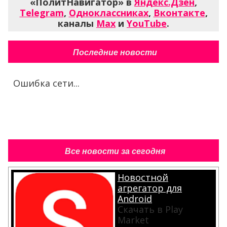
«ПолитНавигатор» в
Яндекс.Дзен
,
Telegram
,
Одноклассниках
,
Вконтакте
,
каналы
Max
и
YouTube
.
Последние новости
Ошибка сети...
Все новости за сегодня
Новостной
агрегатор для
Android
Скачать в Play
Market