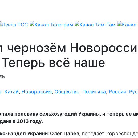
л чернозём Новоросси
 Теперь всё наше
ль
о
,
Китай
,
Новороссия
,
Общество
,
Политика
,
Россия
,
Рус
пила половину сельхозугодий Украины, и теперь ее а
дана в 2013 году
.
кс-нардеп Украины Олег Царёв
, передает корреспонд