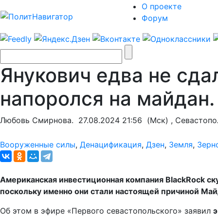
О проекте
Форум
Янукович едва не сда
напоролся на майдан.
Любовь Смирнова.
27.08.2024 21:56
(Мск) , Севастопо
Вооруженные силы
,
Денацификация
,
Дзен
,
Земля
,
Зерн
Американская инвестиционная компания BlackRock ску
поскольку именно они стали настоящей причиной Май
Об этом в эфире «Первого севастопольского» заявил
э