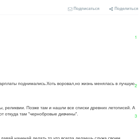
Подписаться
Поделиться
1
 зарплаты поднимались.Хоть воровал,но жизнь менялась в лучшую.
2
ы, реликвии. Позже там и нашли все списки древних летописей. А 
т откуда там "чернобровые дивчины".
3
давай,начинай делать то,что всегда делаешь,служа своим 