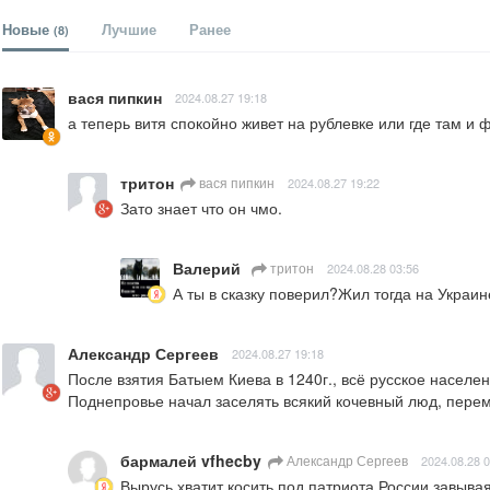
Новые
Лучшие
Ранее
(8)
вася пипкин
2024.08.27 19:18
а теперь витя спокойно живет на рублевке или где там и 
тритон
вася пипкин
2024.08.27 19:22
Зато знает что он чмо.
Валерий
тритон
2024.08.28 03:56
А ты в сказку поверил?Жил тогда на Украи
Александр Сергеев
2024.08.27 19:18
После взятия Батыем Киева в 1240г., всё русское населен
Поднепровье начал заселять всякий кочевный люд, пере
бармалей vfhecby
Александр Сергеев
2024.08.28 0
Вырусь,хватит косить под патриота России,завыва