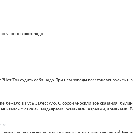
фсе у  него в шоколаде
не?Нет.Так судить себя надо.При нем заводы восстанавливались и
ие бежало в Русь Залесскую. С собой уносили все сказания, былин
мешиваясь с ляхами, мадьярами, османами, евреями, армянами. Во
1:10
я своей пастью англосакской дворняги патриотические песни!Лучше 