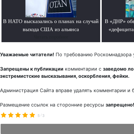
В НАТО высказались о планах на случай
В «ДНР» обв
выхода США из альянса
«дефицита
Читать поробнее
Уважаемые читатели!
По требованию Роскомнадзора 
Запрещены к публикации
комментарии с
заведомо л
экстремистские высказывания, оскорбления, фейки.
Администрация Сайта вправе удалять комментарии и 
Размещение ссылок на сторонние ресурсы
запрещено
/
5
3