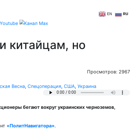
EN
RU
и китайцам, но
Просмотров: 2967
ская Весна
,
Спецоперация
,
США
,
Украина
кционеры бегают вокруг украинских черноземов,
ент
«ПолитНавигатора»
.