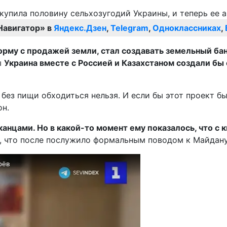
Навигатор» в
Яндекс.Дзен
,
Telegram
,
Одноклассниках
,
орму с продажей земли, стал создавать земельный бан
ы
Украина вместе с Россией и Казахстаном создали бы
о без пищи обходиться нельзя. И если бы этот проект б
он.
анцами. Но в какой-то момент ему показалось, что с
 что после послужило формальным поводом к Майдану,