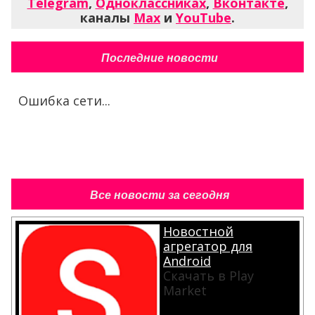
Telegram
,
Одноклассниках
,
Вконтакте
,
каналы
Max
и
YouTube
.
Последние новости
Ошибка сети...
Все новости за сегодня
Новостной
агрегатор для
Android
Скачать в Play
Market