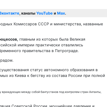
Вконтакте
, каналы
YouTube
и
Max
.
ародных Комиссаров СССР и министерства, названные
роцессов,
главным из которых была Великая
ссийской империи практически отвалились
Временного правительства в Петрограде.
градом.
о существования статус автономного образования в
мых из Киева к бегству из состава России при полной
у враждующих между собой бантустанов под контролем стран Антанты,
оляция Советской России, мощнейшее давление и