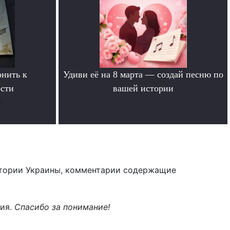
онить к
Удиви её на 8 марта — создай песню по
ости
вашей истории
е
.
тории Украины, комментарии содержащие
ния.
Спасибо за понимание!