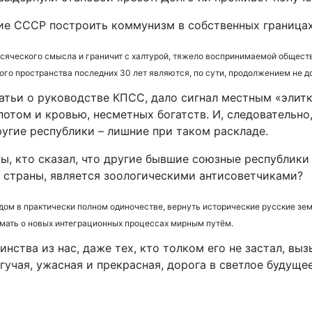
ие СССР построить коммунизм в собственных границах
 всяческого смысла и граничит с халтурой, тяжело воспринимаемой общест
кого пространства последних 30 лет являются, по сути, продолжением не 
атьи о руководстве КПСС, дало сигнал местным «элитк
потом и кровью, несметных богатств. И, следовательн
ругие республики – лишние при таком раскладе.
ы, кто сказал, что другие бывшие союзные республики
 страны, является зоологическими антисоветчиками?
дом в практически полном одиночестве, вернуть исторические русские зем
умать о новых интеграционных процессах мирным путём.
инства из нас, даже тех, кто толком его не застал, в
гучая, ужасная и прекрасная, дорога в светлое будуще