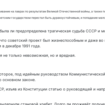
вание на лаврах по результатам Великой Отечественной войны, а также по
оветским государством перестал быть дуракоустойчивым, и попадание ма
 была ли предопределена трагическая судьба СССР и м
 что советский проект был жизнеспособным и даже во 
 в декабре 1991 года.
я не только невозможная, но и вредная.
которое, под идейным руководством Коммунистической
о основном законе.
Р, изъяв из Конституции статью о руководящей и нап
 выдернули становой хребет. Долго ли проживёт получ