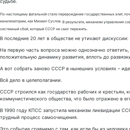
судьбе.
По-настоящему фатальной стало перерождение государственных элит, почи
канализаторам, как Михаил Суслов.
В результате, механизм управления с
системный сбой, который СССР не смог пережить.
В последние 20 лет в обществе не утихают дискуссии:
На первую часть вопроса можно однозначно ответить,
положительную динамику развития, вплоть до развязки
А вот собрать заново СССР в нынешних условиях – иде
Всё дело в целеполагании.
СССР строился как государство рабочих и крестьян, 
коммунистического общества, что было отражено в ег
В 1990 году КПСС запустила механизм ликвидации ССС
трудный процесс самоочищения.
Это событие сравнимо с тем, как если бы из человека