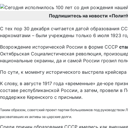
Подпишитесь на новости «Полит
С тех пор 30 декабря считается датой образования С
наркоматами – были учреждены только 6 июля 1923 го
Возрождение исторической России в форме СССР
ста
Октябрьская Социалистическая революция, произошедш
национальные окраины, да и самой России грозил пол
По сути, к моменту исторического выстрела крейсера
К слову, в августе 1917 года «временные» де-юре при
составе республиканской России, а затем, провели в 
поддержке Керенского с присными.
Таким образом, советский проект партии большевиков под руководством 
расхватавших их активы за царские долги.
Среди причин образования СССР имелись как внешние