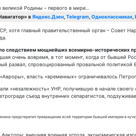
Навигатор» в
Яндекс.Дзен
,
Telegram
,
Одноклассниках
,
ССР, хотя главный правительственный орган – Совет Н
да.
ло следствием мощнейших всемирно-исторических п
ая очень вовремя, в тот момент, когда от бывшей Ро
ный развал, спровоцированный провальной политикой 
 «Авроры», власть «временных» ограничивалось Петро
знали «незалежность» УНР, получившую в начале своег
Петрограде съезд внутренних сепаратистов, подзуживае
Ленина предотвратил превращение всей территории бывшей империи в кучк
 факторы: внешняя военная угроза, экономическая из