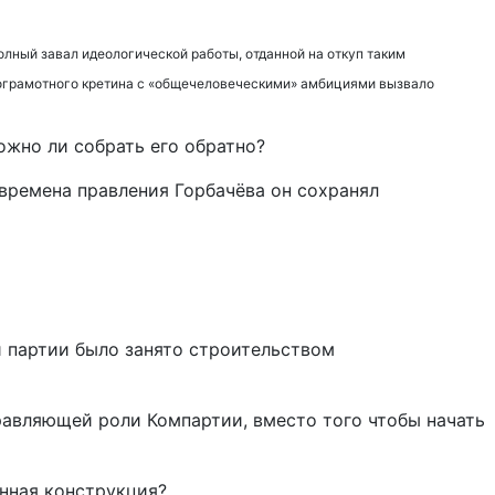
лный завал идеологической работы, отданной на откуп таким
лограмотного кретина с «общечеловеческими» амбициями вызвало
ожно ли собрать его обратно?
времена правления Горбачёва он сохранял
 партии было занято строительством
равляющей роли Компартии, вместо того чтобы начать
енная конструкция?