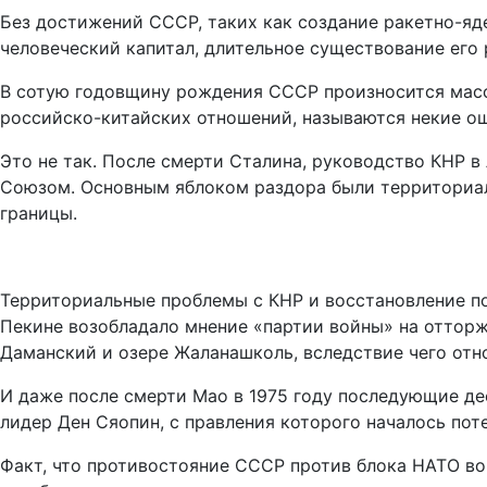
Без достижений СССР, таких как создание ракетно-яд
человеческий капитал, длительное существование его
В сотую годовщину рождения СССР произносится масса
российско-китайских отношений, называются некие ош
Это не так. После смерти Сталина, руководство КНР в
Союзом. Основным яблоком раздора были территориал
границы.
Территориальные проблемы с КНР и восстановление п
Пекине возобладало мнение «партии войны» на отторж
Даманский и озере Жаланашколь, вследствие чего от
И даже после смерти Мао в 1975 году последующие дес
лидер Ден Сяопин, с правления которого началось по
Факт, что противостояние СССР против блока НАТО во