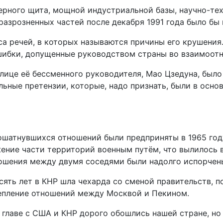
ерного щита, мощной индустриальной базы, научно-тех
 разрозненных частей после декабря 1991 года было б
 речей, в которых называются причины его крушения.
ибки, допущенные руководством страны во взаимоотно
 лице её бессменного руководителя, Мао Цзедуна, был
ьные претензии, которые, надо признать, были в осн
ошатнувшихся отношений были предприняты в 1965 го
ение части территорий военным путём, что вылилось 
ношения между двумя соседями были надолго испорчен
ять лет в КНР шла чехарда со сменой правительств, п
тепление отношений между Москвой и Пекином.
 главе с США и КНР дорого обошлись нашей стране, но