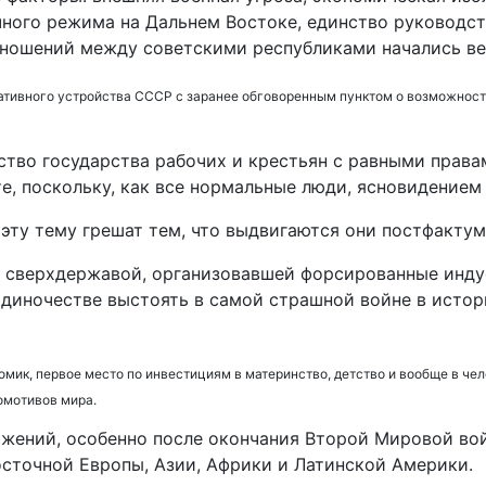
очного режима на Дальнем Востоке, единство руководс
ношений между советскими республиками начались вес
ративного устройства СССР с заранее обговоренным пунктом о возможности
ство государства рабочих и крестьян с равными правам
е, поскольку, как все нормальные люди, ясновидением 
эту тему грешат тем, что выдвигаются они постфактум
ал сверхдержавой, организовавшей форсированные инд
диночестве выстоять в самой страшной войне в истори
омик, первое место по инвестициям в материнство, детство и вообще в че
омотивов мира.
жений, особенно после окончания Второй Мировой вой
осточной Европы, Азии, Африки и Латинской Америки.