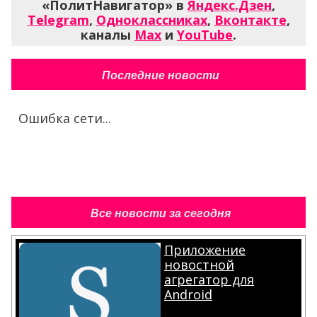
«ПолитНавигатор» в
Яндекс.Дзен
,
Telegram
,
Одноклассниках
,
Вконтакте
,
каналы
Max
и
YouTube
.
Последние новости
Ошибка сети...
Все новости за сегодня
Приложение
новостной
агрегатор для
Android
.