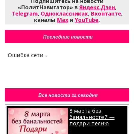
Подпишитесь на новости
«ПолитНавигатор» в
Яндекс.Дзен
,
Telegram
,
Одноклассниках
,
Вконтакте
,
каналы
Max
и
YouTube
.
Последние новости
Ошибка сети...
Все новости за сегодня
8 марта без
банальностей —
подари песню
.