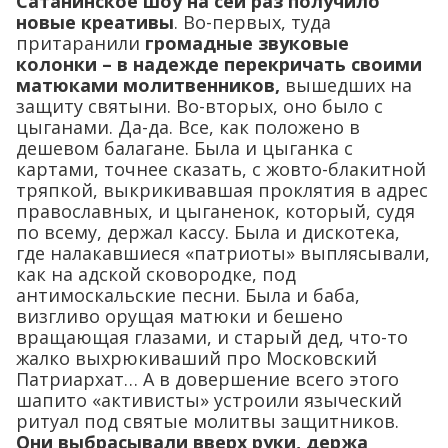
Сатанинское шоу на сей раз получило
новые креативы
. Во-первых, туда
притаранили
громадные звуковые
колонки – в надежде перекричать своими
матюками молитвенников,
вышедших на
защиту святыни. Во-вторых, оно было с
цыганами. Да-да. Все, как положено в
дешевом балагане. Была и цыганка с
картами, точнее сказать, с жовто-блакитной
тряпкой, выкрикивавшая проклятия в адрес
православных, и цыганенок, который, судя
по всему, держал кассу. Была и дискотека,
где налакавшиеся «патриоты» выплясывали,
как на адской сковородке, под
антимоскальские песни. Была и баба,
визгливо орущая матюки и бешено
вращающая глазами, и старый дед, что-то
жалко выхрюкиваший про Московский
Патриархат… А в довершение всего этого
шапито «активисты» устроили языческий
ритуал под святые молитвы защитников.
Они выбрасывали вверх руки, держа