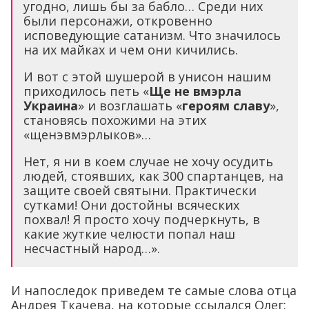
угодно, лишь бы за бабло… Среди них
были персонажи, откровенно
исповедующие сатанизм. Что значилось
на их майках и чем они кичились.
И вот с этой шушерой в унисон нашим
приходилось петь «
Ще не вмэрла
Украина
» и возглашать «
героям славу
»,
становясь похожими на этих
«щенэвмэрлыков»…
Нет, я ни в коем случае не хочу осудить
людей, стоявших, как 300 спартанцев, на
защите своей святыни. Практически
сутками! Они достойны всяческих
похвал! Я просто хочу подчеркнуть, в
какие жуткие челюсти попал наш
несчастный народ…».
И напоследок приведем те самые слова отца
Андрея Ткачева, на которые ссылался Олег: