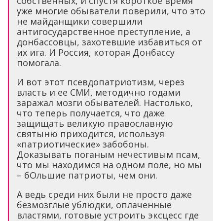
собственных, и спустя короткое время
уже многие обыватели поверили, что это
не майданщики совершили
антигосударственное преступление, а
донбассовцы, захотевшие избавиться от
их ига. И Россия, которая Донбассу
помогала.
И вот этот псевдопатриотизм, через
власть и ее СМИ, методично годами
заражал мозги обывателей. Настолько,
что теперь получается, что даже
защищать великую православную
святыню приходится, используя
«патриотические» забобоны.
Доказывать поганым нечестивым псам,
что мы находимся на одном поле, но мы
– бОльшие патриоты, чем они.
А ведь среди них были не просто даже
безмозглые ублюдки, оплаченные
властями, готовые устроить эксцесс где