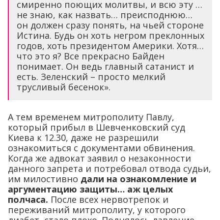
смиренно поющих молитвы, и всю эту …
не знаю, как назвать… преисподнюю…
он должен сразу понять, на чьей стороне
Истина. Будь он хоть негром преклонных
годов, хоть президентом Америки. Хотя…
что это я? Все прекрасно Байден
понимает. Он ведь главный сатанист и
есть. Зеленский – просто мелкий
трусливый бесенок».
А тем временем митрополиту Павлу,
который прибыл в Шевченковский суд
Киева к 12.30, даже не разрешили
ознакомиться с документами обвинения.
Когда же адвокат заявил о незаконности
данного запрета и потребовал отвода судьи,
им милостивно
дали на ознакомление и
аргументацию защиты… аж целых
полчаса.
После всех нервотрепок и
переживаний митрополиту, у которого
диабет, стало плохо. Поднялось давление,