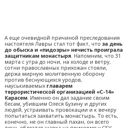
А еще очевидной причиной преследования
настоятеля Лавры стал тот факт, что
за день
до обыска и «пидозры» нечисть проиграла
защитникам монастыря
. Напомним, что 31
марта с утра до ночи, на холоде и ветру,
сотни православных прихожан стояли,
держа мирную молитвенную оборону
против беснующихся уродов,
науськиваемых
главарем
террористической организацией «С-14»
Карасем
. Именно он дал задание своим
бесам, убившим Олеся Бузину и других
людей, устраивать провокации и к вечеру
попытаться захватить монастырь. То есть,
конечно, не он главный пахан, он всего
лишь облезлая шавка на прикорме у СБУ.