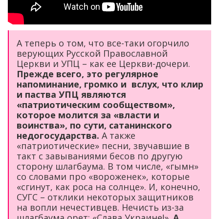
А теперь о том, что все-таки огорчило
верующих Русской Православной
Церкви и УПЦ – как ее Церкви-дочери.
Прежде всего, это регулярное
напоминание, громко и вслух, что клир
и паства УПЦ являются
«патриотическим сообществом»,
которое молится за «власти и
воинства», по сути, сатанинского
недогосударства.
А также
«патриотические» песни, звучавшие в
такт с завываниями бесов по другую
сторону шлагбаума. В том числе, «гымн»
со словами про «вороженек», которые
«сгинут, как роса на солнце». И, конечно,
СУГС – отклики некоторых защитников
на вопли нечестивцев. Нечисть из-за
шлагбаума орет: «Слава Украине!».
А