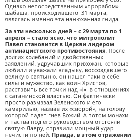
Однако непосредственным «прорабом»
шабаша, происходившего 31 марта,
являлась именно эта нанюханная гнида.
За эти несколько дней – с 29 марта по 1
апреля – стало ясно, что митрополит
Павел становится в Церкви лидером
антинацистского противостояния
. После
долгих колебаний и двойственных
заявлений, удручавших прихожан, которые
любили и уважали владыку, воссоздавшего
великую святыню, он нашел-таки в себе
силы и мужество, как воин Христов,
расставить все точки над «i» в отношениях
с сатанинской властью. Он фактически
просто размазал Зеленского и его
камарилью, назвав их «сворой», на голову
которой падет гнев Божий. А потом монахи
и паства под его руководством отстояли
святую Лавру, отразили мощный удар
нечисти по ней.
Правда, в этом отражении