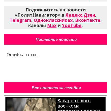
Подпишитесь на новости
«ПолитНавигатор» в
Яндекс.Дзен
,
Telegram
,
Одноклассниках
,
Вконтакте
,
каналы
Max
и
YouTube
.
Последние новости
Ошибка сети...
Все новости за сегодня
Закарпатского
военкома
отправили под суд