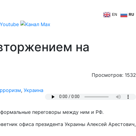
EN
RU
 вторжением на
Просмотров: 1532
ерроризм
,
Украина
неформальные переговоры между ним и РФ.
оветник офиса президента Украины Алексей Арестович,