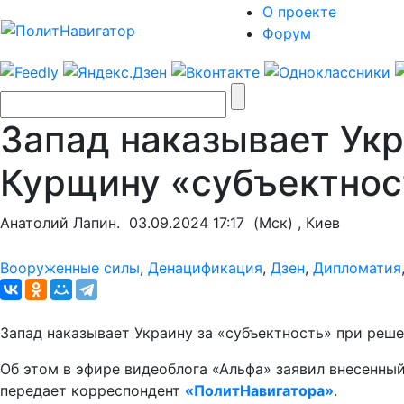
О проекте
Форум
Запад наказывает Ук
Курщину «субъектнос
Анатолий Лапин.
03.09.2024 17:17
(Мск) , Киев
Вооруженные силы
,
Денацификация
,
Дзен
,
Дипломатия
Запад наказывает Украину за «субъектность» при реш
Об этом в эфире видеоблога «Альфа» заявил внесенны
передает корреспондент
«ПолитНавигатора»
.