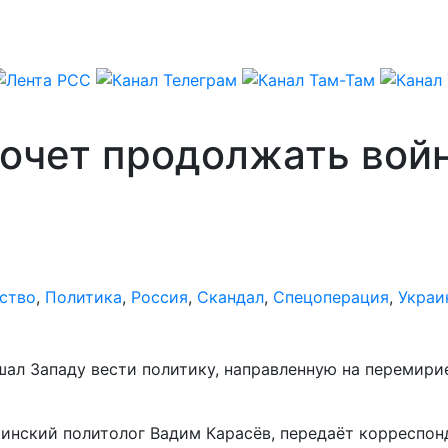
 хочет продолжать вой
ство
,
Политика
,
Россия
,
Скандал
,
Спецоперация
,
Украи
Западу вести политику, направленную на перемирие с 
раинский политолог Вадим Карасёв, передаёт корреспо