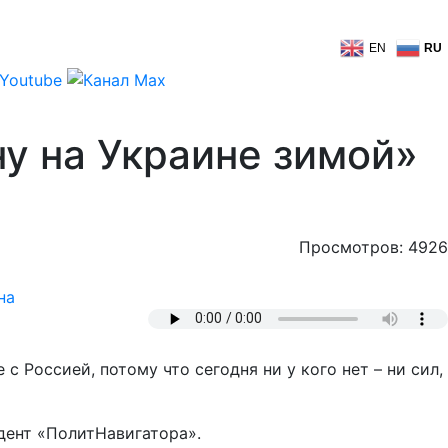
EN
RU
ну на Украине зимой»
Просмотров: 4926
на
Россией, потому что сегодня ни у кого нет – ни сил,
ндент «ПолитНавигатора».