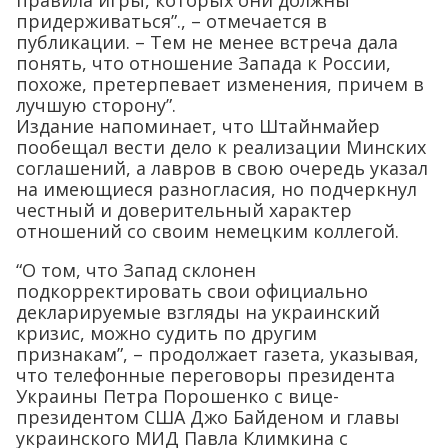
правила игры, которых они должны
придерживаться”., – отмечается в
публикации. – Тем не менее встреча дала
понять, что отношение Запада к России,
похоже, претерпевает изменения, причем в
лучшую сторону”.
Издание напоминает, что Штайнмайер
пообещал вести дело к реализации Минских
соглашений, а лавров в свою очередь указал
на имеющиеся разногласия, но подчеркнул
честный и доверительный характер
отношений со своим немецким коллегой.
“О том, что Запад склонен
подкорректировать свои официально
декларируемые взгляды на украинский
кризис, можно судить по другим
признакам”, – продолжает газета, указывая,
что телефонные переговоры президента
Украины Петра Порошенко с вице-
президентом США Джо Байденом и главы
украинского МИД Павла Климкина с