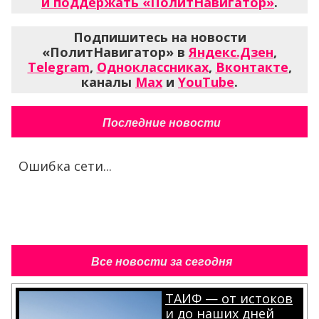
и поддержать «ПолитНавигатор»
.
Подпишитесь на новости
«ПолитНавигатор» в
Яндекс.Дзен
,
Telegram
,
Одноклассниках
,
Вконтакте
,
каналы
Max
и
YouTube
.
Последние новости
Ошибка сети...
Все новости за сегодня
ТАИФ — от истоков
и до наших дней