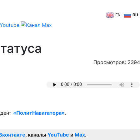
EN
RU
статуса
Просмотров: 2394
ндент
«ПолитНавигатора»
.
Вконтакте
, каналы
YouTube
и
Max
.