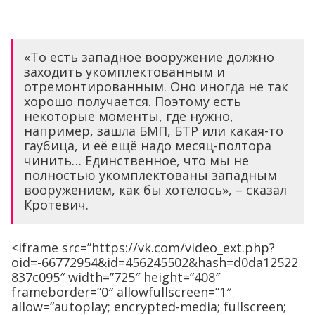
«То есть западное вооружение должно
заходить укомплектованным и
отремонтированным. Оно иногда не так
хорошо получается. Поэтому есть
некоторые моменты, где нужно,
например, зашла БМП, БТР или какая-то
гаубица, и её ещё надо месяц-полтора
чинить… Единственное, что мы не
полностью укомплектованы западным
вооружением, как бы хотелось», – сказал
Кротевич.
<iframe src=”https://vk.com/video_ext.php?
oid=-66772954&id=456245502&hash=d0da12522
837c095″ width=”725″ height=”408″
frameborder=”0″ allowfullscreen=”1″
allow=”autoplay; encrypted-media; fullscreen;