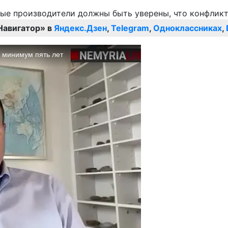
Навигатор» в
Яндекс.Дзен
,
Telegram
,
Одноклассниках
,