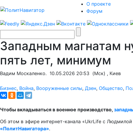
О проекте
Форум
Западным магнатам ну
пять лет, минимум
Вадим Москаленко.
10.05.2026 20:53
(Мск) , Киев
Бизнес
,
Война
,
Вооруженные силы
,
Дзен
,
Общество
,
По
Чтобы вкладываться в военное производство,
западн
Об этом в эфире интернет-канала «UkrLife с Людмил
«ПолитНавигатора»
.