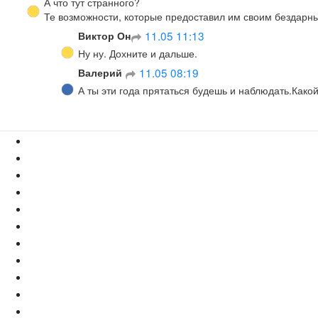
10.05 20:54
А что тут странного?

Те возможности, которые предоставил им своим бездарны
Виктор Он
ㅤ
11.05 11:13
Ну ну. Дохните и дальше.
Валерий
ㅤ
11.05 08:19
А ты эти года прятаться будешь и наблюдать.Како