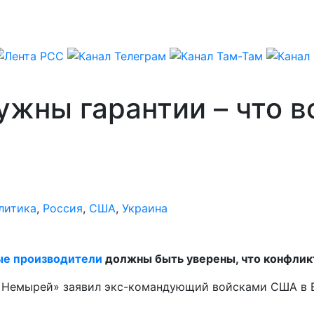
жны гарантии – что в
литика
,
Россия
,
США
,
Украина
ые производители
должны быть уверены, что конфликт
ой Немырей» заявил экс-командующий войсками США в 