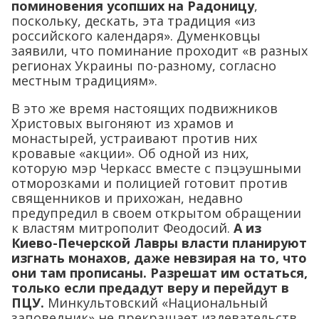
поминовения усопших на Радоницу
,
поскольку, дескать, эта традиция «из
российского календаря». Думенковцы
заявили, что поминание проходит «в разных
регионах Украины по-разному, согласно
местным традициям».
В это же время настоящих подвижников
Христовых выгоняют из храмов и
монастырей, устраивают против них
кровавые «акции». Об одной из них,
которую мэр Черкасс вместе с пэцэушными
отморозками и полицией готовит против
священников и прихожан, недавно
предупредил в своем открытом обращении
к властям митрополит Феодосий.
А из
Киево-Печерской Лавры власти планируют
изгнать монахов, даже невзирая на то, что
они там прописаны. Разрешат им остаться,
только если предадут веру и перейдут в
ПЦУ.
Минкультовский «Национальный
заповедник» не прекращает издевательств.