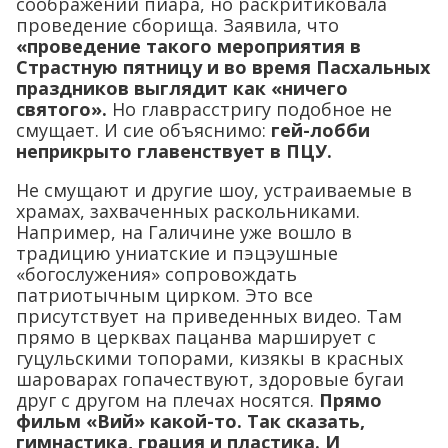
соображений пиара, но раскритиковала
проведение сборища. Заявила, что
«проведение такого мероприятия в
Страстную пятницу и во время Пасхальных
праздников выглядит как «ничего
святого».
Но главрасстригу подобное не
смущает. И сие объяснимо:
гей-лобби
неприкрыто главенствует в ПЦУ.
Не смущают и другие шоу, устраиваемые в
храмах, захваченных раскольниками.
Например, на Галичине уже вошло в
традицию униатские и пэцэушные
«богослужения» сопровождать
патриотычным цирком. Это все
присутствует на приведенных видео. Там
прямо в церквах пацанва марширует с
гуцульскими топорами, кизякы в красных
шароварах гопачествуют, здоровые бугаи
друг с другом на плечах носятся.
Прямо
фильм «Вий» какой-то. Так сказать,
гимнастика, грация и пластика. И