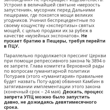
Устроил в величайшей святыне «мерзость
запустения», мусорник перед Дальними
пещерами, где покоятся мощи великих
угодников. Учинил беспрецедентные по
своему кощунству «экспертизы» святых
мощей, с целью продажи их за рубеж в
качестве «музейных экспонатов».
Не
пускает братию в Пещеры, требуя перейти
в ПЦУ.
Параллельно продолжается прессинг Церкви
при помощи репрессивного закона № 3894 о
ее запрете. Глава комитета Верховной рады
по вопросам гуманитарной политики
Потураев (этого «гуманитария» правильнее
будет назвать Поту-адов) обвинил Камбин в
затягивании имплементации этого закона
(конечный срок – 24 мая).
Дескать, процесс
запрета УПЦ можно было запустить
давно, не дожидаясь девятимесячного
срока.