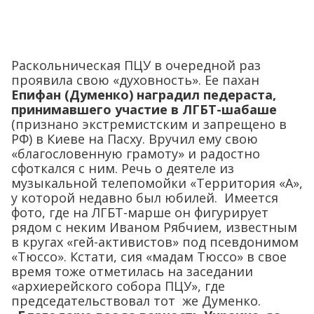
Раскольническая ПЦУ в очередной раз
проявила свою «духовность». Ее пахан
Епифан (Думенко) наградил педераста,
принимавшего участие в ЛГБТ-шабаше
(признано экстремистским и запрещено в
РФ) в Киеве на Пасху. Вручил ему свою
«благословенную грамоту» и радостно
сфоткался с ним. Речь о деятеле из
музыкальной телепомойки «Территория «А»,
у которой недавно был юбилей. Имеется
фото, где на ЛГБТ-марше он фигурирует
рядом с неким Иваном Рябчием, известным
в кругах «гей-активистов» под псевдонимом
«Тюссо». Кстати, сия «мадам Тюссо» в свое
время тоже отметилась на заседании
«архиерейского собора ПЦУ», где
председательствовал тот же Думенко.