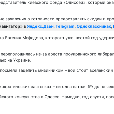
редставитель киевского фонда «Одиссей», который ок
Навигатор» в
Яндекс.Дзен
,
Telegram
,
Одноклассниках
,
а Евгения Мефедова, которого уже шестой год удержи
переполошилась из-за ареста проукраинского либерал
ых на Украине.
» посмели зацепить мизинчиком – вой стоит вселенский
кратических застенках – ни одна ватная б*ядь не чеше
кого консульства в Одессе. Намедни, год спустя, посе