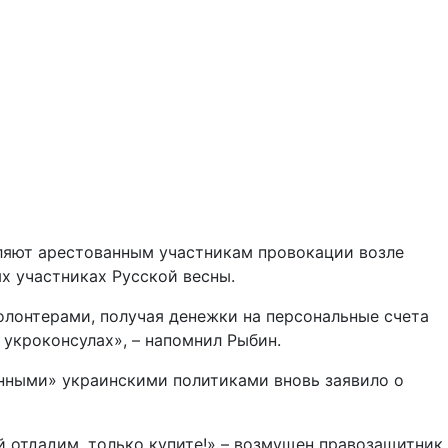
еляют арестованным участникам провокации возле
х участниках Русской весны.
олонтерами, получая денежки на персональные счета
укроконсулах», – напомнил Рыбин.
онными» украинскими политиками вновь заявило о
ой отдадим, только купите!» – возмущен правозащитник.