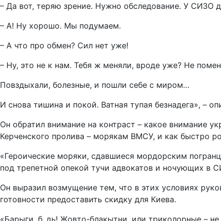
– Да вот, теряю зрение. Нужно обследование. У СИЗО д
– А! Ну хорошо. Мы подумаем.
– А что про обмен? Сил нет уже!
– Ну, это не к нам. Тебя ж меняли, вроде уже? Не поме
Повздыхали, болезные, и пошли себе с миром…
И снова тишина и покой. Ватная тупая безнадега», – о
Он обратил внимание на контраст – какое внимание у
Керченского пролива – морякам ВМСУ, и как быстро р
«Героические моряки, сдавшиеся мордорским погранца
под трепетной опекой тучи адвокатов и ночующих в 
Он выразил возмущение тем, что в этих условиях рук
готовности предоставить скидку для Киева.
«Барыги, б..дь! Жовто-блакытни, или триколорные – не