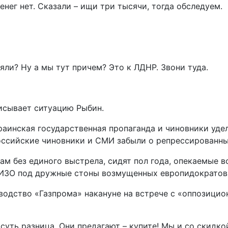
енег нет. Сказали – ищи три тысячи, тогда обследуем.
няли? Ну а мы тут причем? Это к ЛДНР. Звони туда.
писывает ситуацию Рыбин.
краинская государственная пропаганда и чиновники уд
оссийские чиновники и СМИ забыли о репрессированны
м без единого выстрела, сидят пол года, опекаемые в
СИЗО под дружные стоны возмущенных европидократов 
оводство «Газпрома» накануне на встрече с «оппозици
 суть разница. Они предагают – купите! Мы и со скидк