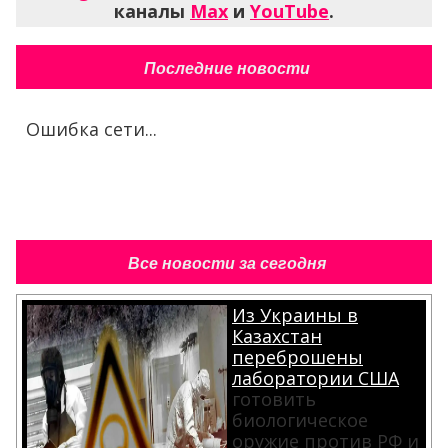
каналы
Max
и
YouTube
.
Последние новости
Ошибка сети...
Все новости за сегодня
Из Украины в
Казахстан
переброшены
лаборатории США
готовить
биологическое
оружие против РФ и