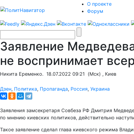
О проекте
Форум
Заявление Медведева 
не воспринимает всер
Никита Еременко.
18.07.2022 09:21
(Мск) , Киев
Дзен
,
Политика
,
Пропаганда
,
Россия
,
Украина
Заявления замсекретаря Совбеза РФ Дмитрия Медведев
по мнению киевских политиков, действительно наступи
Такое заявление сделал глава киевского режима Вла