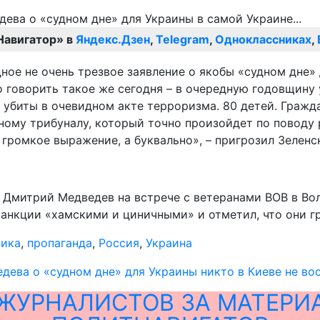
Навигатор» в
Яндекс.Дзен
,
Telegram
,
Одноклассниках
,
дное не очень трезвое заявление о якобы «судном дне»
о говорить такое же сегодня – в очередную годовщину
убиты в очевидном акте терроризма. 80 детей. Гражда
ьному трибуналу, который точно произойдет по поводу
к громкое выражение, а буквально», – пригрозил Зеленс
 Дмитрий Медведев на встрече с ветеранами ВОВ в Вол
санкции «хамскими и циничными» и отметил, что они г
тика
,
пропаганда
,
Россия
,
Украина
дева о «судном дне» для Украины никто в Киеве не во
ЖУРНАЛИСТОВ ЗА МАТЕРИ