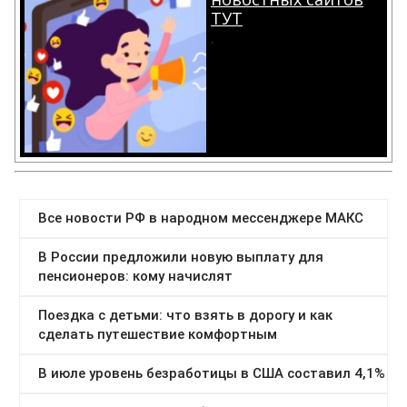
ТУТ
.