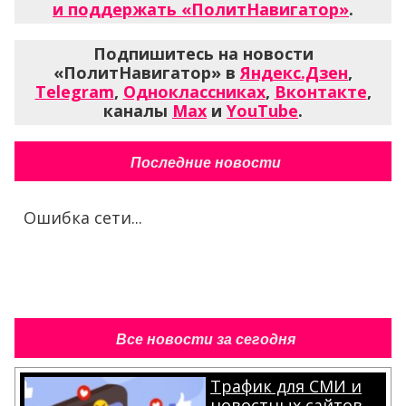
и поддержать «ПолитНавигатор»
.
Подпишитесь на новости
«ПолитНавигатор» в
Яндекс.Дзен
,
Telegram
,
Одноклассниках
,
Вконтакте
,
каналы
Max
и
YouTube
.
Последние новости
Ошибка сети...
Все новости за сегодня
Трафик для СМИ и
новостных сайтов