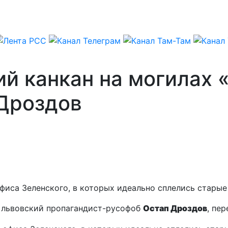
й канкан на могилах 
 Дроздов
фиса Зеленского, в которых идеально сплелись стары
й львовский пропагандист-русофоб
Остап Дроздов
, пе