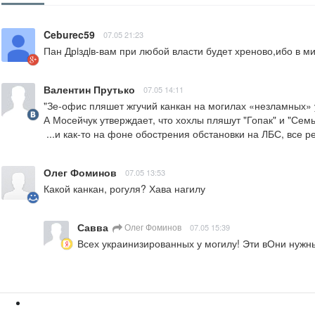
Ceburec59
07.05 21:23
Пан Дрiздiв-вам при любой власти будет хреново,ибо в м
Валентин Прутько
07.05 14:11
"Зе-офис пляшет жгучий канкан на могилах «незламных» 
А Мосейчук утверждает, что хохлы пляшут "Гопак" и "Семь с
 ...и как-то на фоне обострения обстановки на ЛБС, все 
Олег Фоминов
07.05 13:53
Какой канкан, рогуля? Хава нагилу
Савва
Олег Фоминов
07.05 15:39
Всех украинизированных у могилу! Эти вОни нужны