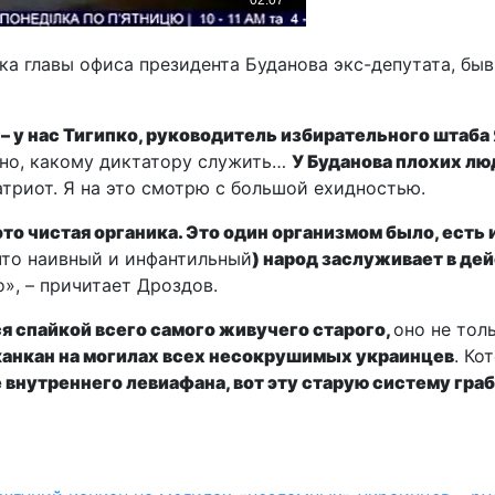
ка главы офиса президента Буданова экс-депутата, бы
 у нас Тигипко, руководитель избирательного штаба
авно, какому диктатору служить…
У Буданова плохих лю
атриот. Я на это смотрю с большой ехидностью.
 это чистая органика. Это один организмом было, есть 
то наивный и инфантильный
) народ заслуживает в де
», – причитает Дроздов.
я спайкой всего самого живучего старого,
оно не то
 канкан на могилах всех несокрушимых украинцев
. Ко
 внутреннего левиафана, вот эту старую систему гра