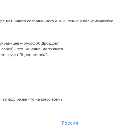
ире нет ничего совершенного,а мышление у вас критическое...
украинцев – русофоб Дроздов."

орок" - это, конечно, дело вкуса.

реже звучит "Щеневмерла".
 западу разве что на мясо войны.
Россия