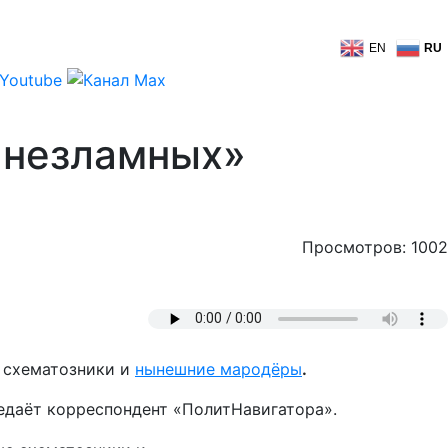
EN
RU
«незламных»
Просмотров: 1002
е схематозники и
нынешние мародёры
.
редаёт корреспондент «ПолитНавигатора».