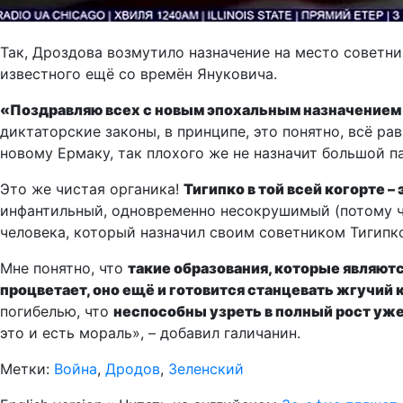
Так, Дроздова возмутило назначение на место советни
известного ещё со времён Януковича.
«Поздравляю всех с новым эпохальным назначением –
диктаторские законы, в принципе, это понятно, всё р
новому Ермаку, так плохого же не назначит большой п
Это же чистая органика!
Тигипко в той всей когорте –
инфантильный, одновременно несокрушимый (потому ч
человека, который назначил своим советником Тигипко
Мне понятно, что
такие образования, которые являютс
процветает, оно ещё и готовится станцевать жгучий
погибелью, что
неспособны узреть в полный рост уже
это и есть мораль», – добавил галичанин.
Метки:
Война
,
Дродов
,
Зеленский