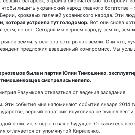
с севших батареек, Украина окончательно похоронит к
чтобы лишить украинский народ главного богатства – 
Берии, кровавых палачей украинского народа. Эти люд
, которая устроила тут голодомор.
Вот они снова хот
олодом, но нет. Сегодня мы вернем народу землю, зем
ь рынок земли, у венгров есть рынок земли. Они что, 
езидент предложил взвешенный компромисс. Мы услыша
черноземов была и партия Юлии Тимошенко, эксплуат
с тимошенковцев смотрелись нелепо.
итрия Разумкова отказаться от ведения заседания.
 Эти события мне напоминают события января 2014 год
сударстве, верный соратник Януковича не вышел вести 
дой политик, я верю в ваше будущее. Откажитесь вест
ия отличается от упомянутой Кириленко.