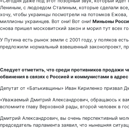
«Сегодня даже под этот позорный звук, который идет 
Лениным, с людоедом Сталиным, которые сделали все, 
хочу, чтобы украинцы посмотрели на потомков Ежова, 
миллионы украинцев. Вот они! Вот они!
Миньоны России
снова пришел московитский закон и морил тут всех г
У Путина есть рынок земли с 2001 году, у поляков ест
предложили нормальный взвешенный законопроект, пр
Следует отметить, что среди противников продажи 
обвинения в связях с Россией и коммунистами в адре
Депутат от «Батькивщины» Иван Кириленко призвал Дм
«Уважаемый Дмитрий Александрович, обращаюсь к вам.
вспомните главу Верховной рады, второй человек в го
Дмитрий Александрович, вы очень перспективный моло
председатель парламента заявил, что нынешняя ситуац