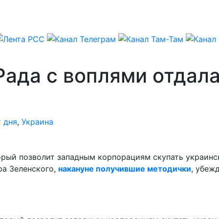
Рада с воплями отдал
 дня
,
Украина
торый позволит западным корпорациям скупать украинс
ра Зеленского,
накануне получившие методички
, убеж