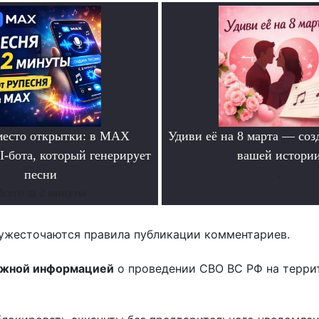
место открытки: в MAX
Удиви её на 8 марта — соз
I-бота, который генерирует
вашей истори
песни
.
Всего за 2 минуты
ужесточаются правила публикации комментариев.
ожной информацией
о проведении СВО ВС РФ на терри