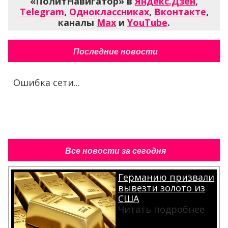
«ПолитНавигатор» в
Яндекс.Дзен
,
Telegram
,
Одноклассниках
,
Вконтакте
,
каналы
Max
и
YouTube
.
Последние новости
Ошибка сети...
Все новости за сегодня
Германию призвали
вывезти золото из
США
Читать подробнее