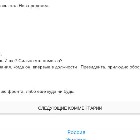
новь стал Новгородским.


ск. И шо? Сильно это помогло?

нания, когда он, впервые в должности   Президента, прилюдно обо
нию фронта, либо ещё куда ни будь.
СЛЕДУЮЩИЕ КОММЕНТАРИИ
Россия
Украина