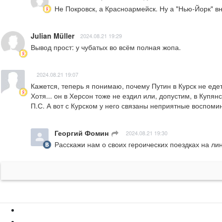
Не Покровск, а Красноармейск. Ну а "Нью-Йорк" в
Julian Müller
2024.08.21 19:29
Вывод прост: у чубатых во всём полная жопа.
2024.08.21 19:07
Кажется, теперь я понимаю, почему Путин в Курск не едет.
Хотя... он в Херсон тоже не ездил или, допустим, в Купян
П.С. А вот с Курском у него связаны неприятные воспоми
Георгий Фомин
ㅤ
2024.08.21 19:30
Расскажи нам о своих героических поездках на ли