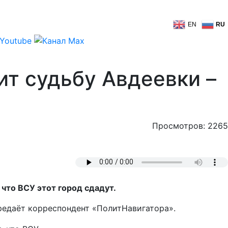
EN
RU
ит судьбу Авдеевки –
Просмотров: 2265
что ВСУ этот город сдадут.
редаёт корреспондент «ПолитНавигатора».