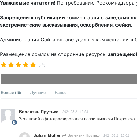
Уважаемые читатели!
По требованию Роскомнадзора 
Запрещены к публикации
комментарии с
заведомо л
экстремистские высказывания, оскорбления, фейки.
Администрация Сайта вправе удалять комментарии и 
Размещение ссылок на сторонние ресурсы
запрещено
/
5
3
Новые
Лучшие
Ранее
(10)
Валентин Прутько
2024.08.21 19:58
Зеленский сфотографировался возле вывески Покровска -
Julian Müller
Валентин Прутько
2024.08.21 20:02