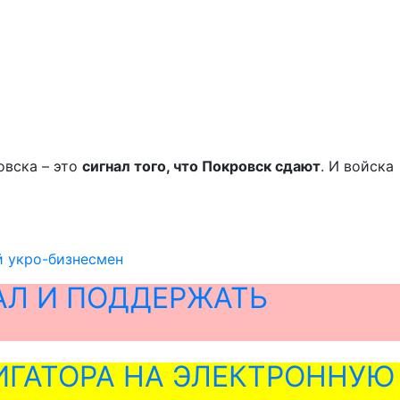
овска – это
сигнал того, что Покровск сдают
. И войска
й укро-бизнесмен
АЛ И ПОДДЕРЖАТЬ
ГАТОРА НА ЭЛЕКТРОННУЮ