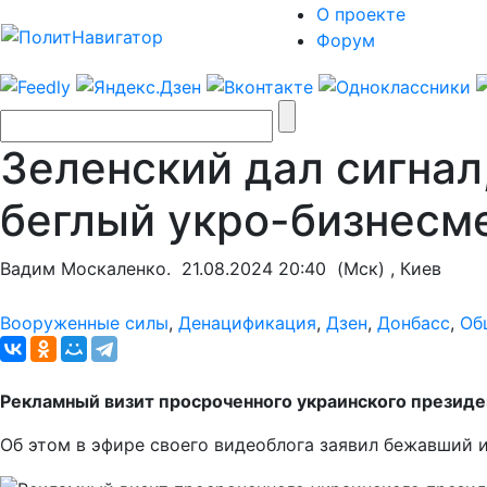
О проекте
Форум
Зеленский дал сигнал
беглый укро-бизнесм
Вадим Москаленко.
21.08.2024 20:40
(Мск) , Киев
Вооруженные силы
,
Денацификация
,
Дзен
,
Донбасс
,
Об
Рекламный визит просроченного украинского президен
Об этом в эфире своего видеоблога заявил бежавший 