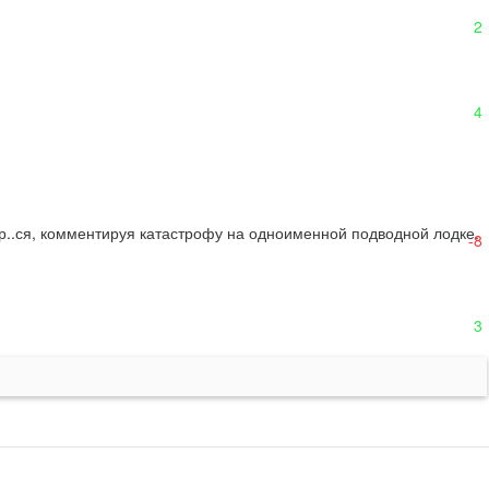
2
4
ср..ся, комментируя катастрофу на одноименной подводной лодке.
-8
3