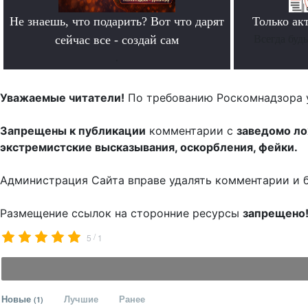
Не знаешь, что подарить? Вот что дарят
Только ак
сейчас все - создай сам
Всегда буд
.
Уважаемые читатели!
По требованию Роскомнадзора 
Запрещены к публикации
комментарии с
заведомо л
экстремистские высказывания, оскорбления, фейки.
Администрация Сайта вправе удалять комментарии и 
Размещение ссылок на сторонние ресурсы
запрещено
/
5
1
Новые
Лучшие
Ранее
(1)