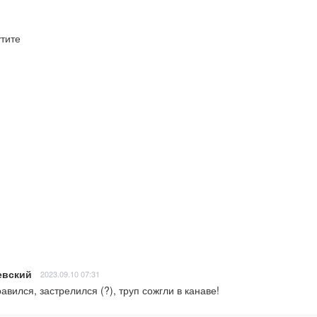
тите
евский
2023.09.10 07:31
авился, застрелился (?), труп сожгли в канаве!