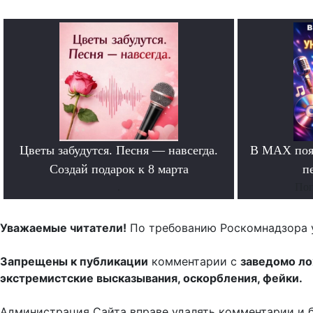
Цветы забудутся. Песня — навсегда.
В MAX появ
Создай подарок к 8 марта
п
.
Поп
Уважаемые читатели!
По требованию Роскомнадзора 
Запрещены к публикации
комментарии с
заведомо л
экстремистские высказывания, оскорбления, фейки.
Администрация Сайта вправе удалять комментарии и 