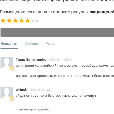
Размещение ссылок на сторонние ресурсы
запрещено
/
5
3
Новые
Лучшие
Ранее
(40)
Taras Semenenko
2023.09.11 08:54
если Беня(Коломойский) почувствует несвободу, может заг
да, его типа арестовали, но это вполне может быть спект
a4tech
2023.09.09 12:37
уйдет он грустно и быстро. куклы долго неживут
Комментарий удален