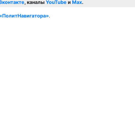
Вконтакте
, каналы
YouTube
и
Max
.
«ПолитНавигатора»
.