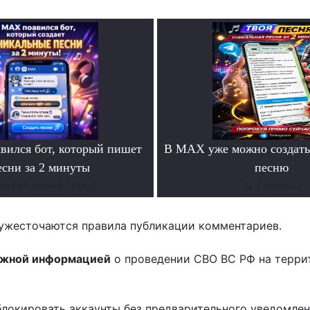
ился бот, который пишет
В MAX уже можно создать
есни за 2 минуты
песню
робуй новый тренд!
За 2 минуты
ужесточаются правила публикации комментариев.
ожной информацией
о проведении СВО ВС РФ на терри
блокировать аккаунты без предварительного уведомле