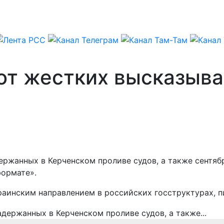
 от жестких высказыв
ержанных в Керченском проливе судов, а также сентяб
ормате».
раинским направлением в российских госструктурах, 