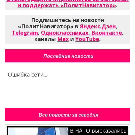
и поддержать «ПолитНавигатор»
.
Подпишитесь на новости
«ПолитНавигатор» в
Яндекс.Дзен
,
Telegram
,
Одноклассниках
,
Вконтакте
,
каналы
Max
и
YouTube
.
Последние новости
Ошибка сети...
Все новости за сегодня
В НАТО высказались