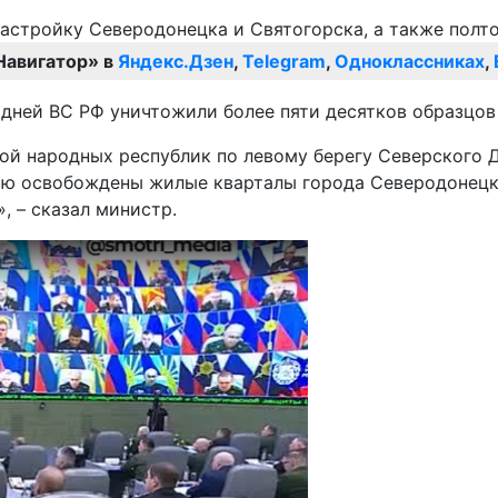
Навигатор» в
Яндекс.Дзен
,
Telegram
,
Одноклассниках
,
 дней ВС РФ уничтожили более пяти десятков образцов
ой народных республик по левому берегу Северского Д
тью освобождены жилые кварталы города Северодонецк
 – сказал министр.