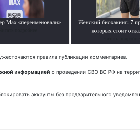
ер Max «переименовали»
Женский биохакинг: 7 пр
Читать подробнее
которых стоит отка
Читать подробне
ужесточаются правила публикации комментариев.
ожной информацией
о проведении СВО ВС РФ на терри
блокировать аккаунты без предварительного уведомле
!