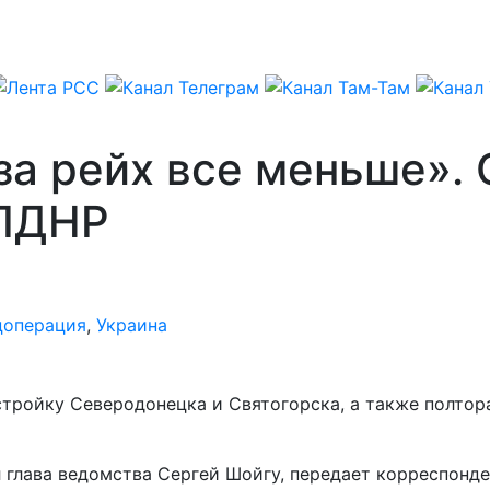
а рейх все меньше».
 ЛДНР
цоперация
,
Украина
ройку Северодонецка и Святогорска, а также полтора
 глава ведомства Сергей Шойгу, передает корреспонд