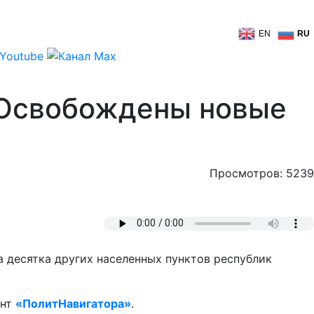
EN
RU
 Освобождены новые
Просмотров: 5239
 десятка других населенных пунктов республик
ент
«ПолитНавигатора»
.