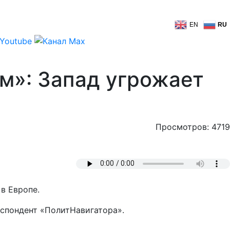
EN
RU
им»: Запад угрожает
Просмотров: 4719
в Европе.
еспондент «ПолитНавигатора».