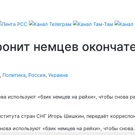
ронит немцев окончат
,
Политика
,
Россия
,
Украина
а используют «бзик немцев на рейхи», чтобы снова раз
нститута стран СНГ Игорь Шишкин, передаёт корреспо