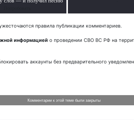
ру слов — и получил песню
.
Попробовать
ужесточаются правила публикации комментариев.
ожной информацией
о проведении СВО ВС РФ на терри
блокировать аккаунты без предварительного уведомле
!
Комментарии к этой теме были закрыты