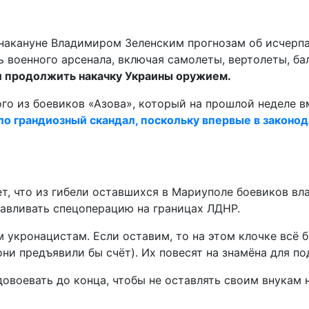
 накануне Владимиром Зеленским прогнозам об исчерпа
ь военного арсенала, включая самолеты, вертолеты, б
и продолжить накачку Украины оружием.
го из боевиков «Азова», который на прошлой неделе в
ло грандиозный скандал, поскольку впервые в законо
т, что из гибели оставшихся в Мариуполе боевиков вл
анавливать спецоперацию на границах ЛДНР.
 укронацистам. Если оставим, то на этом клочке всё 
и предъявили бы счёт). Их повесят на знамёна для по
воевать до конца, чтобы не оставлять своим внукам н