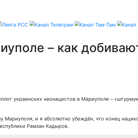
иуполе – как добиваю
оплот украинских неонацистов в Мариуполе – «штурмую
у Мариуполя, и я абсолютно убеждён, что конец нацик
республики Рамзан Кадыров.