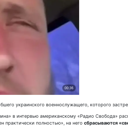
шего украинского военнослужащего, которого застрел
лина» в интервью американскому «Радио Свобода» рас
ен практически полностью», на него
сбрасываются «с