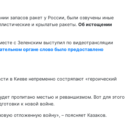
нии запасов ракет у России, были озвучены иные
аллистические и крылатые ракеты.
Об истощении
месте с Зеленским выступил по видеотрансляции
дательном органе слово было предоставлено
асти в Киеве непременно состряпают «героический
будет пропитано местью и реваншизмом. Вот для этого
дготовки к новой войне.
овую отложенную войну», – поясняет Казаков.