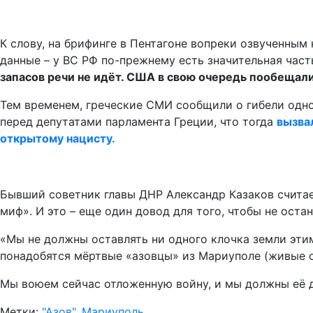
К слову, на брифинге в Пентагоне вопреки озвученным
данные – у ВС РФ по-прежнему есть значительная част
запасов речи не идёт. США в свою очередь пообещал
Тем временем, греческие СМИ сообщили о гибели одно
перед депутатами парламента Греции, что тогда
вызва
открытому нацисту.
Бывший советник главы ДНР Александр Казаков считае
миф». И это – еще один довод для того, чтобы не ост
«Мы не должны оставлять ни одного клочка земли этим
понадобятся мёртвые «азовцы» из Мариуполе (живые он
Мы воюем сейчас отложенную войну, и мы должны её до
Метки:
"Азов"
,
Мариуполь