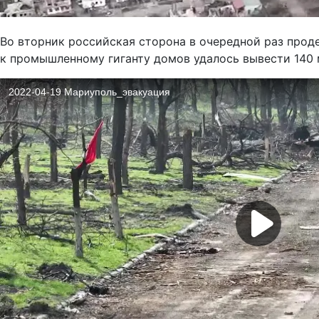
Во вторник российская сторона в очередной раз прод
к промышленному гиганту домов удалось вывести 140