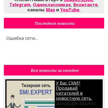
Telegram
,
Одноклассниках
,
Вконтакте
,
каналы
Max
и
YouTube
.
Последние новости
Ошибка сети...
Все новости за сегодня
У Вас СМИ?
Продавай
читателей в
новостную сеть.
Доход для Вашего