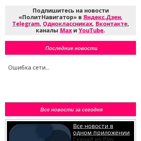
Подпишитесь на новости
«ПолитНавигатор» в
Яндекс.Дзен
,
Telegram
,
Одноклассниках
,
Вконтакте
,
каналы
Max
и
YouTube
.
Последние новости
Ошибка сети...
Все новости за сегодня
Все новости в
одном приложении
Скачай из Play