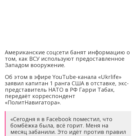
Американские соцсети банят информацию о
том, как ВСУ используют предоставленное
Западом вооружение.
Об этом в эфире YouTube-канала «Ukrlife»
заявил капитан 1 ранга США в отставке, экс-
представитель НАТО в РФ Гарри Табах,
передаёт корреспондент
«ПолитНавигатора».
«Сегодня я в Facebook поместил, что
бомбёжка была, всё горит. Меня на
месяц забанили. Это идёт против правил
Facebook, потому что это рознь
продвигает, чтобы люди ссорились и
дрались. Нельзя показывать, что в
Украине идёт война, что бомбят, идёт
разрушение, особенно таким людям, как