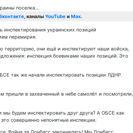
Вконтакте
, каналы
YouTube
и
Max
.
ь инспектирования украинских позиций
ием перемирия.
ю территорию, они ещё и инспектируют наши войска,
редложения: инспекция боевиками наших позиций. Это
ОБСЕ так же начали инспектировать позиции ЛДНР.
м пришли в захваченный в небе самолёт и посмотрели,
и мы будем инспектировать друг друга? А ОБСЕ как
 это совершенно непонятные инспекции.
е. Война за Донбасс закончилась! Мы Донбасс