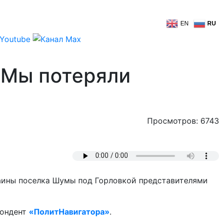
EN
RU
! Мы потеряли
Просмотров: 6743
аины поселка Шумы под Горловкой представителями
пондент
«ПолитНавигатора»
.