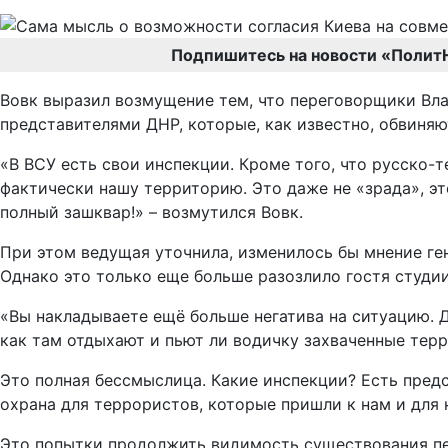
Подпишитесь на новости «Полит
Вовк выразил возмущение тем, что переговорщики Вл
представителями ДНР, которые, как известно, обвиня
«В ВСУ есть свои инспекции. Кроме того, что русско
фактически нашу территорию. Это даже не «зрада», э
полный зашквар!» – возмутился Вовк.
При этом ведущая уточнила, изменилось бы мнение ге
Однако это только еще больше разозлило гостя студии
«Вы накладываете ещё больше негатива на ситуацию. Д
как там отдыхают и пьют ли водичку захваченные тер
Это полная бессмыслица. Какие инспекции? Есть предс
охрана для террористов, которые пришли к нам и для 
Это попытки продолжить видимость существования пер