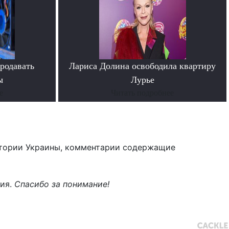
родавать
Лариса Долина освободила квартиру
ы
Лурье
е
Читать подробнее
тории Украины, комментарии содержащие
ния.
Спасибо за понимание!