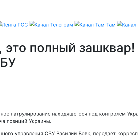
, это полный зашквар
СБУ
тное патрулирование находящегося под контролем Укр
ача позиций Украины.
енного управления СБУ Василий Вовк, передает коррес