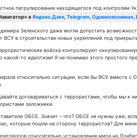
Навигатор» в
Яндекс.Дзен
,
Telegram
,
Одноклассниках
,
адимира Зеленского даже могли допустить возможност
ют ВСУ в строительстве новых укреплений под прикрыт
-террористические войска контролируют оккупированну
то какой-то идиотизм! Я не понимаю этого простого п
нерала относительно ситуации, если бы ВСУ вместе с 
.
авайте договариваться с террористами, чтобы мы к ни
рористами заложники.
тавители ОБСЕ. Значит – что? ОБСЕ не нужны уже, есл
нас, которые пошли на сторону террористов? Для меня
еговоров относительно установления мира на Донбасс