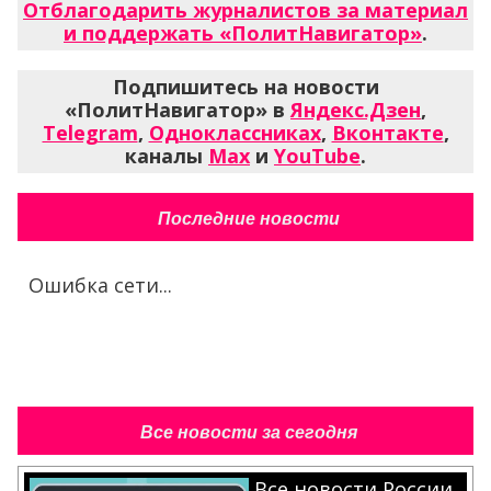
Отблагодарить журналистов за материал
и поддержать «ПолитНавигатор»
.
Подпишитесь на новости
«ПолитНавигатор» в
Яндекс.Дзен
,
Telegram
,
Одноклассниках
,
Вконтакте
,
каналы
Max
и
YouTube
.
Последние новости
Ошибка сети...
Все новости за сегодня
Все новости России