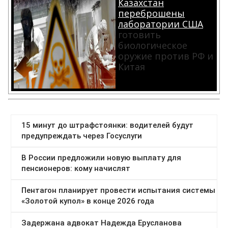
Казахстан
переброшены
лаборатории США
готовить
биологическое
оружие против РФ и
Китая