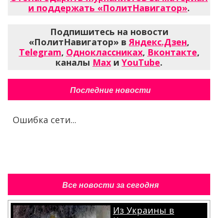
и поддержать «ПолитНавигатор»
.
Подпишитесь на новости
«ПолитНавигатор» в
Яндекс.Дзен
,
Telegram
,
Одноклассниках
,
Вконтакте
,
каналы
Max
и
YouTube
.
Последние новости
Ошибка сети...
Все новости за сегодня
Из Украины в