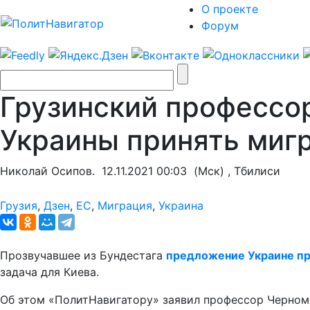
О проекте
Форум
Грузинский профессор
Украины принять миг
Николай Осипов.
12.11.2021 00:03
(Мск) , Тбилиси
Грузия
,
Дзен
,
ЕС
,
Миграция
,
Украина
Прозвучавшее из Бундестага
предложение Украине пр
задача для Киева.
Об этом «ПолитНавигатору» заявил профессор Черномо