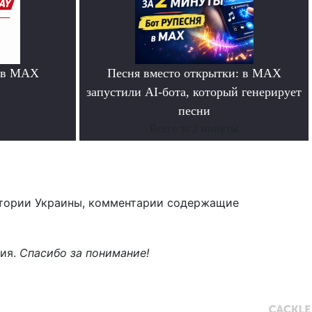
 в MAX
Песня вместо открытки: в MAX
запустили AI-бота, который генерирует
песни
Всего за 2 минуты
тории Украины, комментарии содержащие
ния.
Спасибо за понимание!