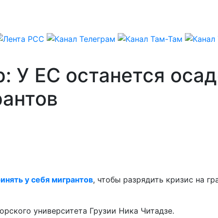
: У ЕС останется осад
рантов
инять у себя мигрантов
, чтобы разрядить кризис на г
рского университета Грузии Ника Читадзе.