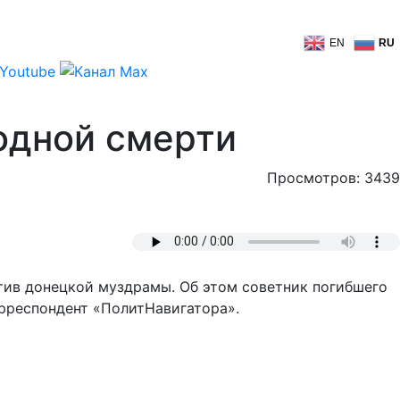
EN
RU
лодной смерти
Просмотров: 3439
тив донецкой муздрамы. Об этом советник погибшего
орреспондент «ПолитНавигатора».