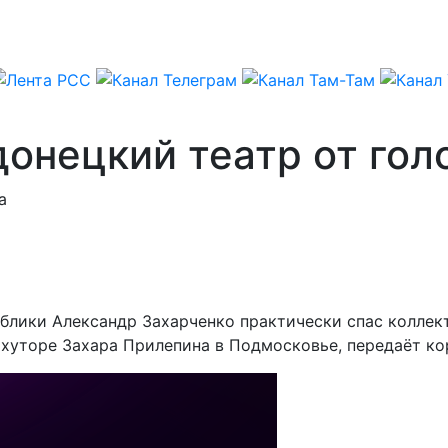
донецкий театр от го
а
ублики Александр Захарченко практически спас коллек
а хуторе Захара Прилепина в Подмосковье, передаёт к