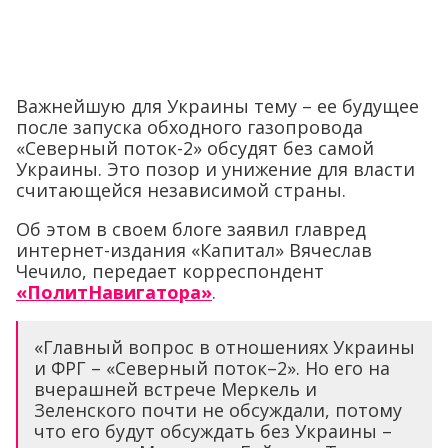
Важнейшую для Украины тему – ее будущее
после запуска обходного газопровода
«Северный поток-2» обсудят без самой
Украины. Это позор и унижение для власти
считающейся независимой страны.
Об этом в своем блоге заявил главред
интернет-издания «Капитал» Вячеслав
Чечило, передает корреспондент
«ПолитНавигатора»
.
«Главный вопрос в отношениях Украины
и ФРГ – «Северный поток–2». Но его на
вчерашней встрече Меркель и
Зеленского почти не обсуждали, потому
что его будут обсуждать без Украины –
на встрече Меркель и Байдена. Трудно
представить более унизительный
формат визита для украинского
президента», – отмечает журналист.