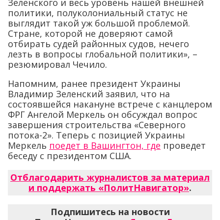
лезть в вопросы глобальной политики», –
резюмировал Чечило.
Напомним, ранее президент Украины
Владимир Зеленский заявил, что на
состоявшейся накануне встрече с канцлером
ФРГ Ангелой Меркель он обсуждал вопрос
завершения строительства «Северного
потока-2». Теперь с позицией Украины
Меркель
поедет в Вашингтон, где
проведет
беседу с президентом США.
Отблагодарить журналистов за материал
и поддержать «ПолитНавигатор»
.
Подпишитесь на новости
«ПолитНавигатор» в
Яндекс.Дзен
,
Telegram
,
Одноклассниках
,
Вконтакте
,
каналы
Max
и
YouTube
.