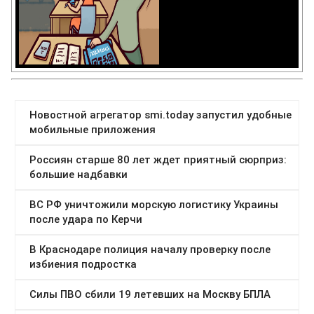
Категории:
Германия
,
Дзен
,
Политика
,
США
,
Украина