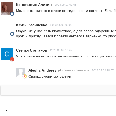
Константин Аликин
2023.05.03 09:08
Малолетка ничего в жизни не видел, вот и наглеет. Если
Юрий Василенко
2023.05.03 00:06
Обучение у нас есть бюджетное, а для особо одарённых ес
урок  и прислушается к совету некоего Стерненко, то риску
Степан Степанов
2023.05.02 19:25
Что ж, коль на поле боя не получается, то хоть с детьми 
Alesha Andreev
Степан Степанов
2023.05.02 20:57
Свинка смени методички