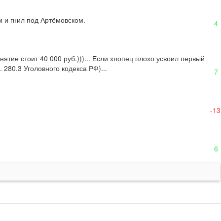
м и гнил под Артёмовском.
4
тие стоит 40 000 руб.)))... Если хлопец плохо усвоил первый 
. 280.3 Уголовного кодекса РФ)...
7
-13
6