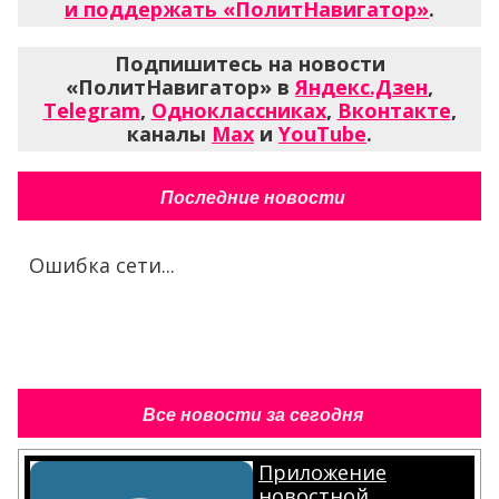
и поддержать «ПолитНавигатор»
.
Подпишитесь на новости
«ПолитНавигатор» в
Яндекс.Дзен
,
Telegram
,
Одноклассниках
,
Вконтакте
,
каналы
Max
и
YouTube
.
Последние новости
Ошибка сети...
Все новости за сегодня
Приложение
новостной